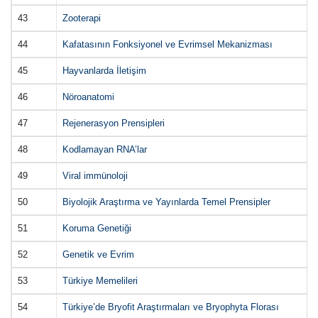
43
Zooterapi
44
Kafatasının Fonksiyonel ve Evrimsel Mekanizması
45
Hayvanlarda İletişim
46
Nöroanatomi
47
Rejenerasyon Prensipleri
48
Kodlamayan RNA’lar
49
Viral immünoloji
50
Biyolojik Araştırma ve Yayınlarda Temel Prensipler
51
Koruma Genetiği
52
Genetik ve Evrim
53
Türkiye Memelileri
54
Türkiye’de Bryofit Araştırmaları ve Bryophyta Florası