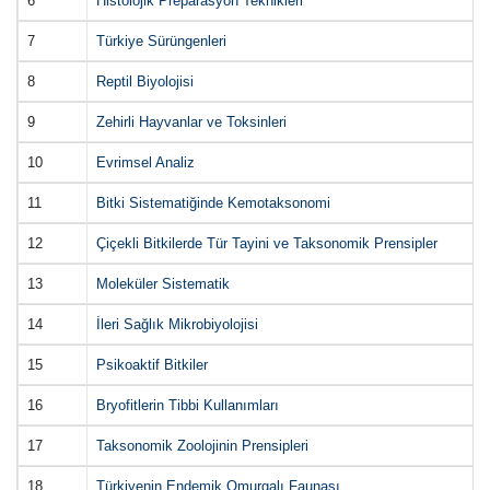
6
Histolojik Preparasyon Teknikleri
7
Türkiye Sürüngenleri
8
Reptil Biyolojisi
9
Zehirli Hayvanlar ve Toksinleri
10
Evrimsel Analiz
11
Bitki Sistematiğinde Kemotaksonomi
12
Çiçekli Bitkilerde Tür Tayini ve Taksonomik Prensipler
13
Moleküler Sistematik
14
İleri Sağlık Mikrobiyolojisi
15
Psikoaktif Bitkiler
16
Bryofitlerin Tibbi Kullanımları
17
Taksonomik Zoolojinin Prensipleri
18
Türkiyenin Endemik Omurgalı Faunası