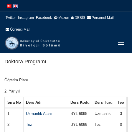
İçeriğe
Navigasyona
atla
atla
Twitter
Instagram
Facebook
Mezun
DEBİS
Personel Mail
Öğrenci Mail
Menüy
Geç
Doktora Programı
Öğretim Planı
2. Yarıyıl
Sıra No
Ders Adı
Ders Kodu
Ders Türü
Teo
U
1
Uzmanlık Alanı
BYL 6098
Uzmanlık
3
2
Tez
BYL 6099
Tez
0