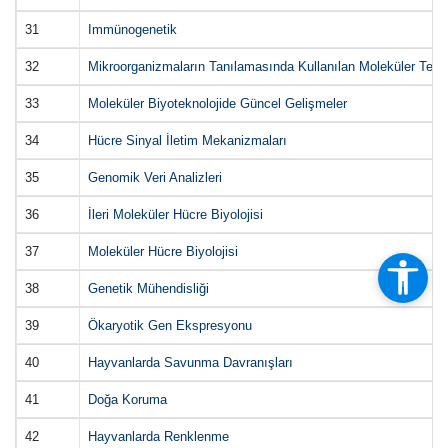
31
Immünogenetik
32
Mikroorganizmaların Tanılamasında Kullanılan Moleküler Teknik
33
Moleküler Biyoteknolojide Güncel Gelişmeler
34
Hücre Sinyal İletim Mekanizmaları
35
Genomik Veri Analizleri
36
İleri Moleküler Hücre Biyolojisi
37
Moleküler Hücre Biyolojisi
38
Genetik Mühendisliği
39
Ökaryotik Gen Ekspresyonu
40
Hayvanlarda Savunma Davranışları
41
Doğa Koruma
42
Hayvanlarda Renklenme