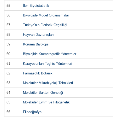
55
İleri Biyoistatistik
56
Biyolojide Model Organizmalar
57
Türkiye’nin Floristik Çeşitliliği
58
Hayvan Davranışları
59
Koruma Biyolojisi
60
Biyolojide Kromatografik Yöntemler
61
Karayosunları Teşhis Yöntemleri
62
Farmasötik Botanik
63
Moleküler Mikrobiyoloji Teknikleri
64
Moleküler Bakteri Genetiği
65
Moleküler Evrim ve Filogenetik
66
Filocoğrafya