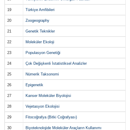
19
Türkiye Amfibileri
20
Zoogeography
21
Genetik Teknikler
22
Moleküler Ekoloji
23
Populasyon Genetiği
24
Çok Değişkenli İstatistiksel Analizler
25
Nümerik Taksonomi
26
Epigenetik
27
Kanser Moleküler Biyolojisi
28
Vejetasyon Ekolojisi
29
Fitocoğrafya (Bitki Coğrafyası)
30
Biyoteknolojide Moleküler Araçların Kullanımı